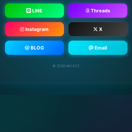
LINE
Threads
Instagram
X
BLOG
Email
© 2026 AKI.XYZ