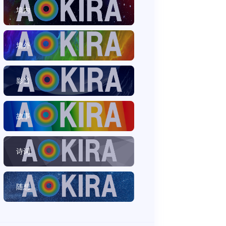
墙内
墙外
影音
故事
诗词
随想