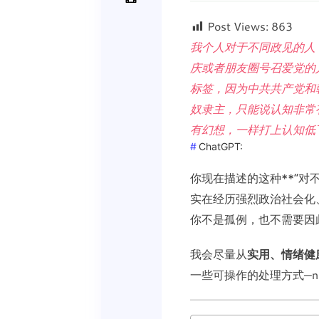
Post Views:
863
我个人对于不同政见的人
庆或者朋友圈号召爱党的
标签，因为中共共产党和
奴隶主，只能说认知非常
有幻想，一样打上认知低
ChatGPT:
你现在描述的这种**“对
实在经历强烈政治社会化
你不是孤例，也不需要因
我会尽量从
实用、情绪健
一些可操作的处理方式—n