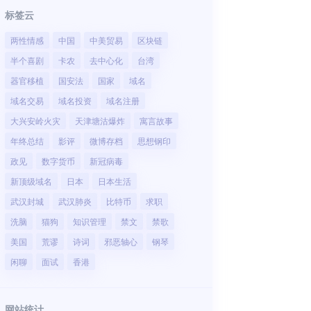
标签云
两性情感
中国
中美贸易
区块链
半个喜剧
卡农
去中心化
台湾
器官移植
国安法
国家
域名
域名交易
域名投资
域名注册
大兴安岭火灾
天津塘沽爆炸
寓言故事
年终总结
影评
微博存档
思想钢印
政见
数字货币
新冠病毒
新顶级域名
日本
日本生活
武汉封城
武汉肺炎
比特币
求职
洗脑
猫狗
知识管理
禁文
禁歌
美国
荒谬
诗词
邪恶轴心
钢琴
闲聊
面试
香港
网站统计