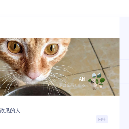
Aki
夢は空高くある
政见的人
问答