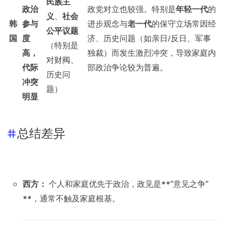
民族主
政治
政党对立也较强。特别是
年轻一代
的
义
、
社会
韩
参与
进步观念与
老一代
的保守立场常因经
公平议题
国
度
济、历史问题（如亲日/反日、军事
（特别是
高，
独裁）而发生激烈冲突，导致家庭内
对财阀、
代际
部政治争论较为普遍。
历史问
冲突
题）
明显
总结差异
西方：
个人和家庭优先于政治，政见是**“意见之争”
**，通常不触及家庭根基。