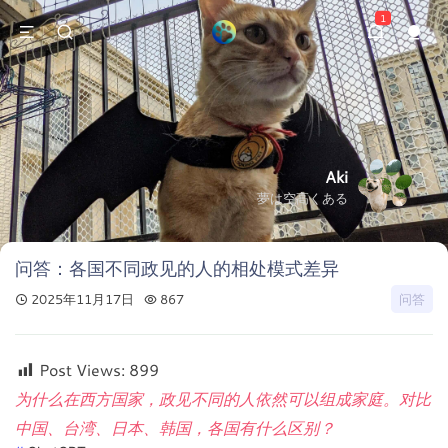
1
Aki
夢は空高くある
问答：各国不同政见的人的相处模式差异
2025年11月17日
867
问答
Post Views:
899
为什么在西方国家，政见不同的人依然可以组成家庭。对比
中国、台湾、日本、韩国，各国有什么区别？