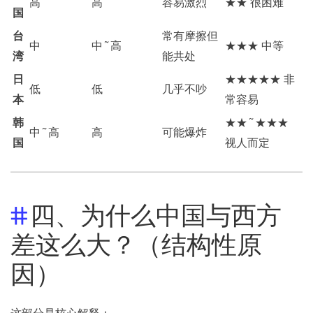
高
高
容易激烈
★★ 很困难
国
台
常有摩擦但
中
中~高
★★★ 中等
湾
能共处
日
★★★★★ 非
低
低
几乎不吵
本
常容易
韩
★★~★★★
中~高
高
可能爆炸
国
视人而定
四、为什么中国与西方
差这么大？（结构性原
因）
这部分是核心解释：