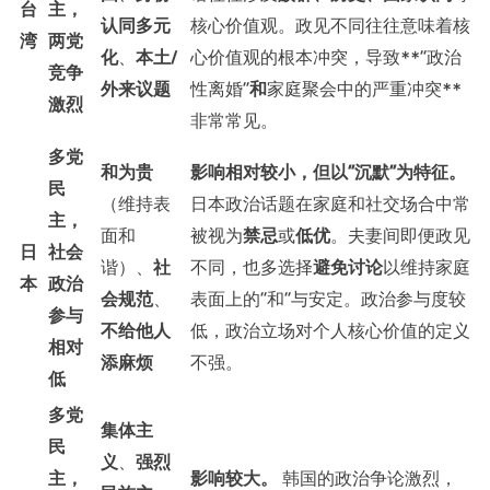
台
主，
认同多元
核心价值观。政见不同往往意味着核
湾
两党
化
、
本土/
心价值观的根本冲突，导致**“政治
竞争
外来议题
性离婚”
和
家庭聚会中的严重冲突**
激烈
非常常见。
多党
和为贵
影响相对较小，但以“沉默”为特征。
民
（维持表
日本政治话题在家庭和社交场合中常
主，
面和
被视为
禁忌
或
低优
。夫妻间即便政见
日
社会
谐）、
社
不同，也多选择
避免讨论
以维持家庭
本
政治
会规范
、
表面上的“和”与安定。政治参与度较
参与
不给他人
低，政治立场对个人核心价值的定义
相对
添麻烦
不强。
低
多党
集体主
民
义
、
强烈
主，
影响较大。
韩国的政治争论激烈，