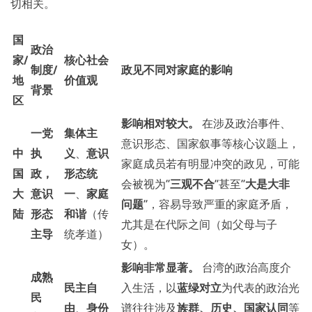
切相关。
国
政治
家/
核心社会
制度/
政见不同对家庭的影响
地
价值观
背景
区
影响相对较大。
在涉及政治事件、
一党
集体主
意识形态、国家叙事等核心议题上，
中
执
义
、
意识
家庭成员若有明显冲突的政见，可能
国
政，
形态统
会被视为“
三观不合
”甚至“
大是大非
大
意识
一
、
家庭
问题
”，容易导致严重的家庭矛盾，
陆
形态
和谐
（传
尤其是在代际之间（如父母与子
主导
统孝道）
女）。
影响非常显著。
台湾的政治高度介
成熟
民主自
入生活，以
蓝绿对立
为代表的政治光
民
由
、
身份
谱往往涉及
族群、历史、国家认同
等