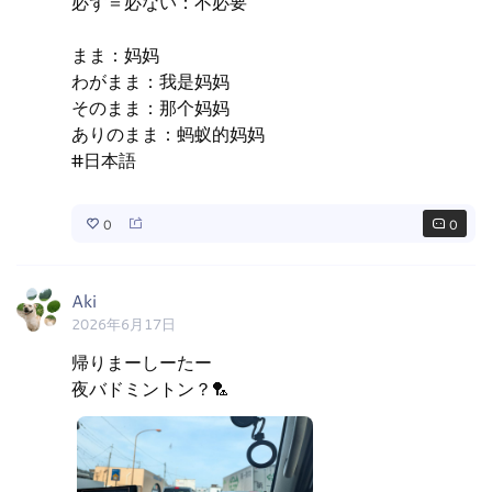
必ず＝必ない：不必要

まま：妈妈

わがまま：我是妈妈

そのまま：那个妈妈

ありのまま：蚂蚁的妈妈

#日本語
0
0
Aki
2026年6月17日
帰りまーしーたー

夜バドミントン？🏸