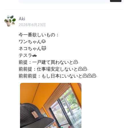
Aki
2026年6月23日
今一番欲しいもの：

ワンちゃん🐶

ネコちゃん🐱

テスラ🚗

前提：一戸建て買わないと🫠

前前提：仕事場安定しないと🫠🫠

前前前提：もし日本にいないと🫠🫠🫠