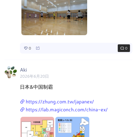
0
0
Aki
2026年6月20日
日本&中国制霸 

https://zhung.com.tw/japanex/
https://lab.magiconch.com/china-ex/