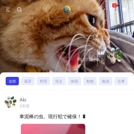
1
Aki
夢は空高くある
全部
風景
料理
呟き
映画
動物
勉強
仕事
Aki
2天前
車泥棒の虫、現行犯で確保！🐛