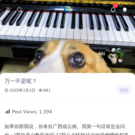
1
Aki
夢は空高くある
万一不是呢？
2020年2月2日
881
随想
Post Views:
1,394
如果你跟我说，你来自广西或云南。我第一句话肯定会问
你：“那你是少数民族吗？”我从未怀疑过这种思维惯性和直