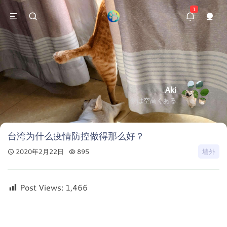
1
Aki
夢は空高くある
台湾为什么疫情防控做得那么好？
2020年2月22日
895
墙外
Post Views:
1,466