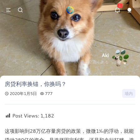
1
Aki
夢は空高くある
房贷利率换锚，你换吗？
2020年1月5日
777
墙内
Post Views:
1,182
这项影响到28万亿存量房贷的政策，微微1‰的浮动，就能
撬动280亿的资金。是选择固定利率，还是和央行打赌，选