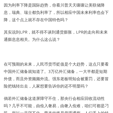
因为利率下降是国际趋势，你看川普天天嚷嚷让美联储降
息，瑞典、瑞士都负利率了，所以相应中国未来利率也会下
降，这个点上就不存在中国特色吗？
其实说到LPR，就不得不谈到通货膨胀，LPR的走向和未来
通膨息息相关。为什么这么说？
在可预期的未来，人民币货币贬值是个大趋势，这点只要看
中国外汇储备就知道了。3万亿外汇储备，一大半都是短期
外债，而且外资频频外流。强东老板明知会被重罚，还要冒
险把钱转出去，人家想要告诉你的还不明显吗？
倘若外汇储备这道屏障守不住，那央行会相应回收流动性
吗？几乎不可能，由俭入奢易，由奢入俭难，咱们可都是刁
民。所以一旦守不住，带来的将是货币通膨，人们手上的钱