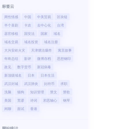
标签云
两性情感
中国
中美贸易
区块链
半个喜剧
卡农
去中心化
台湾
器官移植
国安法
国家
域名
域名交易
域名投资
域名注册
大兴安岭火灾
天津塘沽爆炸
寓言故事
年终总结
影评
微博存档
思想钢印
政见
数字货币
新冠病毒
新顶级域名
日本
日本生活
武汉封城
武汉肺炎
比特币
求职
洗脑
猫狗
知识管理
禁文
禁歌
美国
荒谬
诗词
邪恶轴心
钢琴
闲聊
面试
香港
网站统计