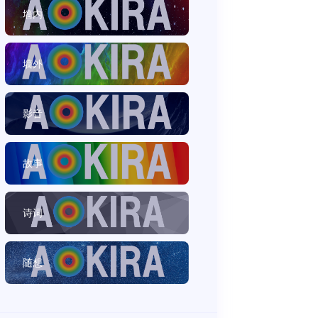
墙内
墙外
影音
故事
诗词
随想