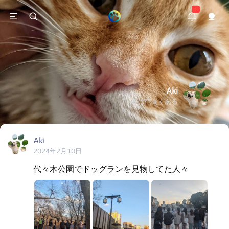
1
Aki
夢は空高くある
Aki
2024年2月10日
代々木公園でドッグランを見物してた人々