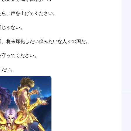
ら、声を上げてください。

じゃない。

国、将来帰化したい僕みたいな人々の国だ。

守ってください。

りたい。