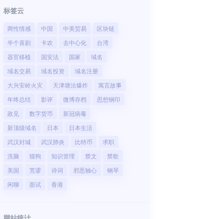
标签云
两性情感
中国
中美贸易
区块链
半个喜剧
卡农
去中心化
台湾
器官移植
国安法
国家
域名
域名交易
域名投资
域名注册
大兴安岭火灾
天津塘沽爆炸
寓言故事
年终总结
影评
微博存档
思想钢印
政见
数字货币
新冠病毒
新顶级域名
日本
日本生活
武汉封城
武汉肺炎
比特币
求职
洗脑
猫狗
知识管理
禁文
禁歌
美国
荒谬
诗词
邪恶轴心
钢琴
闲聊
面试
香港
网站统计