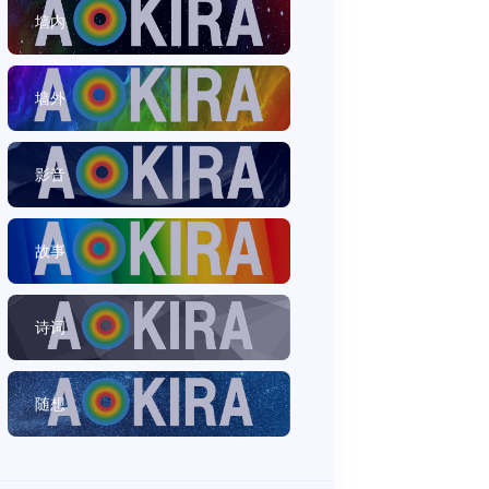
墙内
墙外
影音
故事
诗词
随想