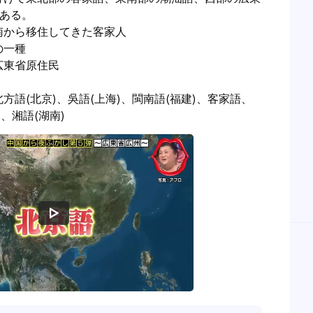
ある。

から移住してきた客家人

一種

東省原住民

方語(北京)、吳語(上海)、閩南語(福建)、客家語、
、湘語(湖南)