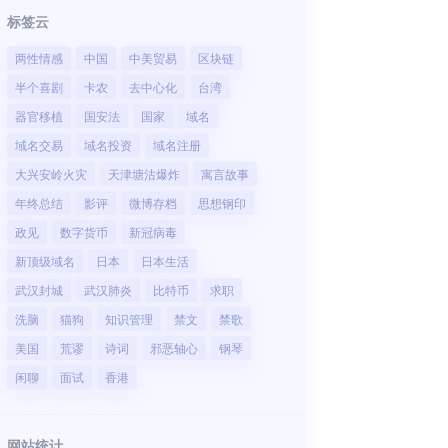
标签云
两性情感
中国
中美贸易
区块链
半个喜剧
卡农
去中心化
台湾
器官移植
国安法
国家
域名
域名交易
域名投资
域名注册
大兴安岭火灾
天津塘沽爆炸
寓言故事
年终总结
影评
微博存档
思想钢印
政见
数字货币
新冠病毒
新顶级域名
日本
日本生活
武汉封城
武汉肺炎
比特币
求职
洗脑
猫狗
知识管理
禁文
禁歌
美国
荒谬
诗词
邪恶轴心
钢琴
闲聊
面试
香港
网站统计