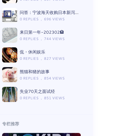
问答：宁波海天收购日本新泻注塑机后的影响
0 REPLIES ， 696 VIEWS
来日第一年-202302🏦
0 REPLIES ， 744 VIEWS
侃・休闲娱乐
0 REPLIES ， 827 VIEWS
熊猫和猪的故事
0 REPLIES ， 854 VIEWS
失业70天之面试经
0 REPLIES ， 851 VIEWS
专栏推荐