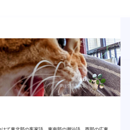
Aki
夢は空高くある
分けて東北部の客家語、東南部の潮汕語、西部の広東