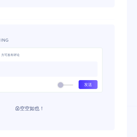
ING
，方可发布评论
空空如也！