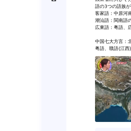
語の3つの語族が
客家語：中原河南
潮汕語：閩南語の
広東語：粤語、広
中国七大方言：北
粤語、贛語(江西)