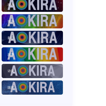
墙内
墙外
影音
故事
诗词
随想