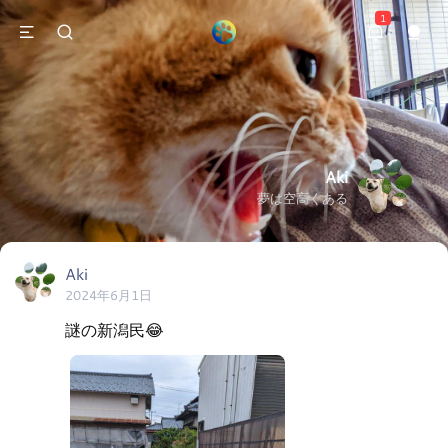
1
Aki
夢は空高くある
Aki
2024年6月1日
謎の新潟民😂