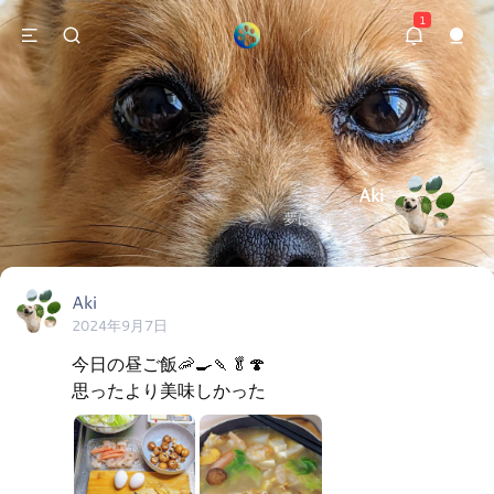
1
Aki
夢は空高くある
Aki
2024年9月7日
今日の昼ご飯🦐🍳🍡🥬🍄

思ったより美味しかった