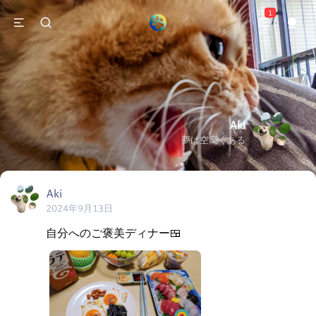
1
Aki
夢は空高くある
Aki
2024年9月13日
自分へのご褒美ディナー🍱