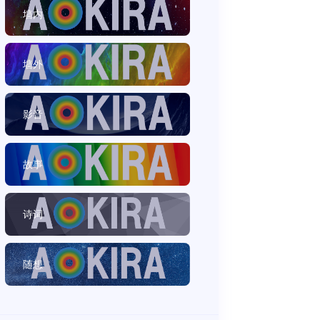
墙内
墙外
影音
故事
诗词
随想