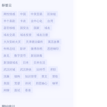
标签云
两性情感
中国
中美贸易
区块链
半个喜剧
卡农
去中心化
台湾
器官移植
国安法
国家
域名
域名交易
域名投资
域名注册
大兴安岭火灾
天津塘沽爆炸
寓言故事
年终总结
影评
微博存档
思想钢印
政见
数字货币
新冠病毒
新顶级域名
日本
日本生活
武汉封城
武汉肺炎
比特币
求职
洗脑
猫狗
知识管理
禁文
禁歌
美国
荒谬
诗词
邪恶轴心
钢琴
闲聊
面试
香港
网站统计