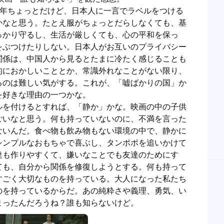
2年ちょっとだけど、日本人に一言でラベルをつける
かなと思う。たとえ服がちょっとだらしなくても、基
っかり守るし、生活が厳しくても、心の平和を保っ
をぶつけたりしない。日本人がお互いのプライバシー
関係は、中国人から見るとたまに冷たく感じることも
的におかしいこととか、常識外れなことがない限り、
るのは難しい気がする。これが、「嘘ばかりの国」か
好きな理由の一つかな。

ルを付けるとすれば、「静か」かな。映画の中の子供
ごいなと思う。何も持っていないのに、不満を言った
ないんだ。食べ物も飲み物もない環境の中で、静かに
シンプルなおもちゃで喜ぶし、タンポポを追いかけて
達も作りやすくて、嫌いなことでも友達のためにす
ても、自分から関係を修復しようとする。何も持って
すごく大切なものを持っている。大人になった私たち
のを持っているからだ。あの純粋さや義理、勇気、い
まったんだろうね？誰も知らないけど。