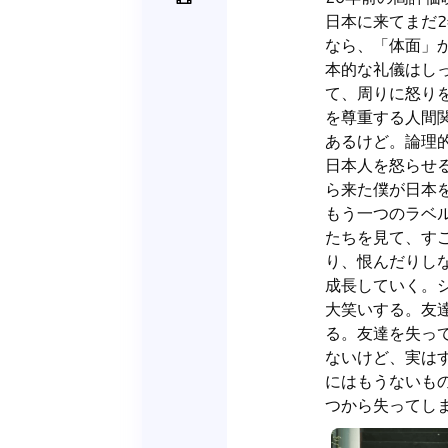
日本に来てまだ
なら、「体面」
本的な礼儀はし
て、周りに怒り
を尊重する人間
あるけど。論理
日本人を怒らせ
ら来た僕が日本を
もう一つのラベ
たちを見て、す
り、恨んだりし
成長していく。
大笑いする。友
る。友達を失っ
ないけど、実は
にはもうないも
つから失ってし