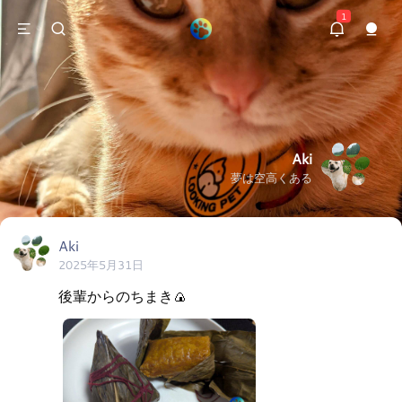
1
Aki
夢は空高くある
Aki
2025年5月31日
後輩からのちまき🍙