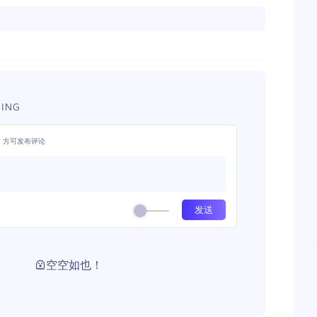
ING
，方可发布评论
空空如也！