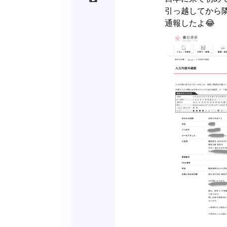
引っ越してから
通報したよ😂