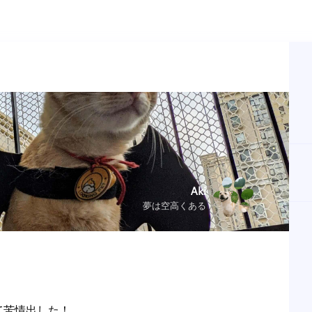
Aki
夢は空高くある
情出した！  
