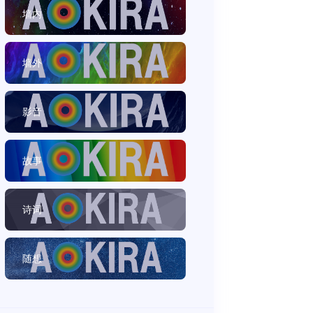
墙内
墙外
影音
故事
诗词
随想