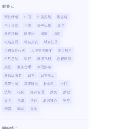
标签云
两性情感
中国
中美贸易
区块链
半个喜剧
卡农
去中心化
台湾
器官移植
国安法
国家
域名
域名交易
域名投资
域名注册
大兴安岭火灾
天津塘沽爆炸
寓言故事
年终总结
影评
微博存档
思想钢印
政见
数字货币
新冠病毒
新顶级域名
日本
日本生活
武汉封城
武汉肺炎
比特币
求职
洗脑
猫狗
知识管理
禁文
禁歌
美国
荒谬
诗词
邪恶轴心
钢琴
闲聊
面试
香港
网站统计