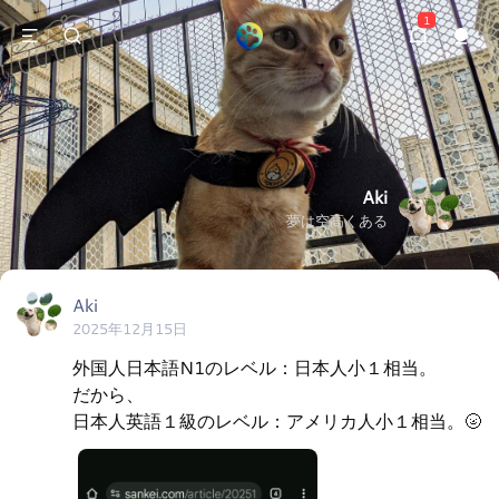
1
Aki
夢は空高くある
Aki
2025年12月15日
外国人日本語N1のレベル：日本人小１相当。

だから、

日本人英語１級のレベル：アメリカ人小１相当。🌝