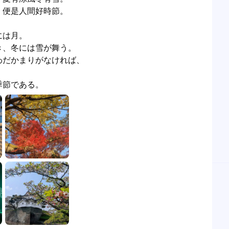
便是人間好時節。

は月。

、冬には雪が舞う。 

だかまりがなければ、 

季節である。