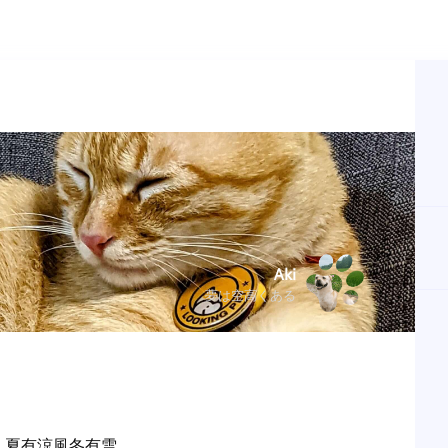
Aki
夢は空高くある
夏有涼風冬有雪。
