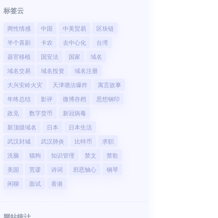
标签云
两性情感
中国
中美贸易
区块链
半个喜剧
卡农
去中心化
台湾
器官移植
国安法
国家
域名
域名交易
域名投资
域名注册
大兴安岭火灾
天津塘沽爆炸
寓言故事
年终总结
影评
微博存档
思想钢印
政见
数字货币
新冠病毒
新顶级域名
日本
日本生活
武汉封城
武汉肺炎
比特币
求职
洗脑
猫狗
知识管理
禁文
禁歌
美国
荒谬
诗词
邪恶轴心
钢琴
闲聊
面试
香港
网站统计