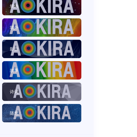
墙内
墙外
影音
故事
诗词
随想