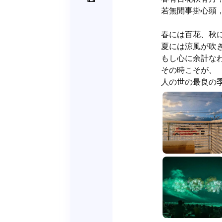
若無閒事掛心頭，
春には百花、秋に
夏には涼風が吹き
もし心に余計なわ
その時こそが、

人の世の最良の