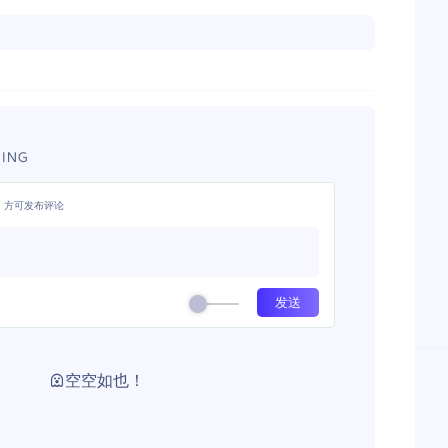
ING
，方可发布评论
空空如也！