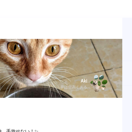
Aki
夢は空高くある
神、手放せない！✨