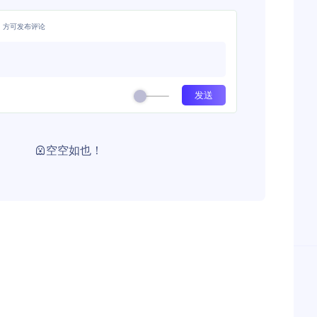
，方可发布评论
空空如也！