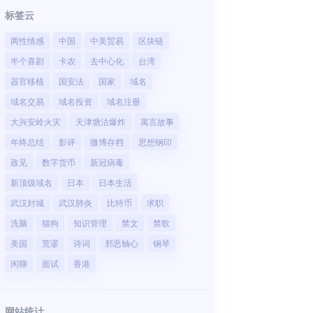
标签云
两性情感
中国
中美贸易
区块链
半个喜剧
卡农
去中心化
台湾
器官移植
国安法
国家
域名
域名交易
域名投资
域名注册
大兴安岭火灾
天津塘沽爆炸
寓言故事
年终总结
影评
微博存档
思想钢印
政见
数字货币
新冠病毒
新顶级域名
日本
日本生活
武汉封城
武汉肺炎
比特币
求职
洗脑
猫狗
知识管理
禁文
禁歌
美国
荒谬
诗词
邪恶轴心
钢琴
闲聊
面试
香港
网站统计