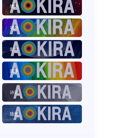
墙内
墙外
影音
故事
诗词
随想