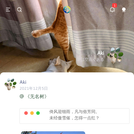
1
Aki
夢は空高くある
Aki
2021年12月5日
《无名树》
倚风迎细雨，凡与俗芳同。

未经傲雪催，怎得一点红？