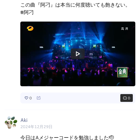
この曲『阿刁』は本当に何度聴いても飽きない。

#阿刁 
0
0
Aki
2024年12月29日
今日はAメジャーコードを勉強しました🫡