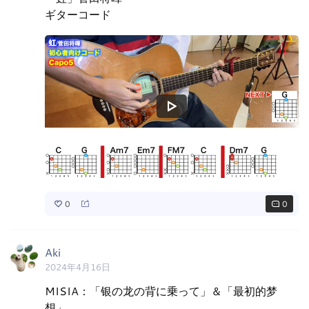
ギターコード
0
0
Aki
2024年4月16日
MISIA：「银の龙の背に乗って」＆「最初的梦
想」