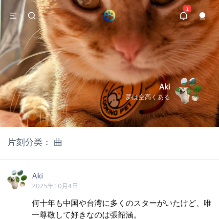
1
Aki
夢は空高くある
片刻分类：
曲
Aki
2025年10月4日
何十年も中国や台湾に多くのスターがいたけど、唯
一尊敬して好きなのは張韶涵。
