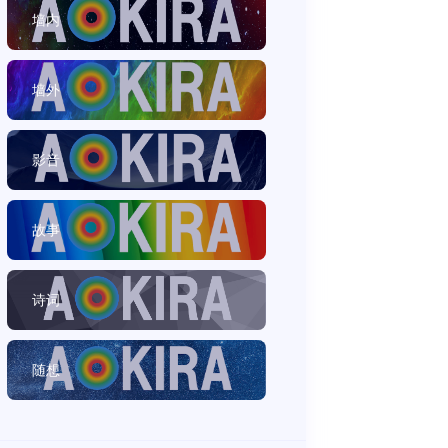
墙内
墙外
影音
故事
诗词
随想