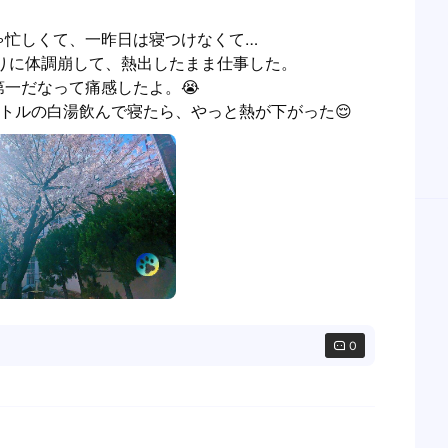
忙しくて、一昨日は寝つけなくて…

りに体調崩して、熱出したまま仕事した。

一だなって痛感したよ。😭

トルの白湯飲んで寝たら、やっと熱が下がった😌
0