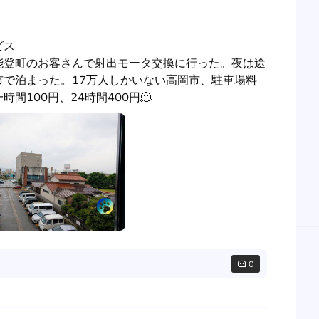
ス

能登町のお客さんで射出モータ交換に行った。夜は途
市で泊まった。17万人しかいない高岡市、駐車場料
間100円、24時間400円🫠　
0