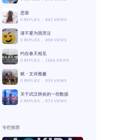
思蓉
0 REPLIES ， 842 VIEWS
请不要为我哭泣
0 REPLIES ， 808 VIEWS
约在春天相见
0 REPLIES ， 1666 VIEWS
赋・文诗雅趣
0 REPLIES ， 839 VIEWS
关于武汉肺炎的一些数据
0 REPLIES ， 873 VIEWS
专栏推荐