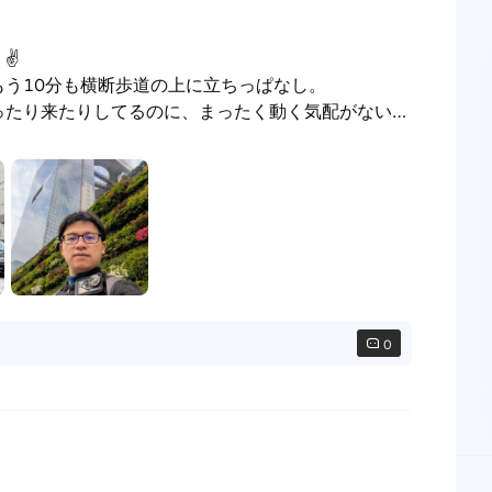
✌

う10分も横断歩道の上に立ちっぱなし。

ったり来たりしてるのに、まったく動く気配がない…
0