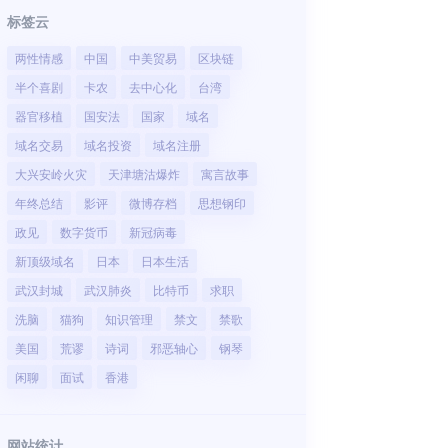
标签云
两性情感
中国
中美贸易
区块链
半个喜剧
卡农
去中心化
台湾
器官移植
国安法
国家
域名
域名交易
域名投资
域名注册
大兴安岭火灾
天津塘沽爆炸
寓言故事
年终总结
影评
微博存档
思想钢印
政见
数字货币
新冠病毒
新顶级域名
日本
日本生活
武汉封城
武汉肺炎
比特币
求职
洗脑
猫狗
知识管理
禁文
禁歌
美国
荒谬
诗词
邪恶轴心
钢琴
闲聊
面试
香港
网站统计