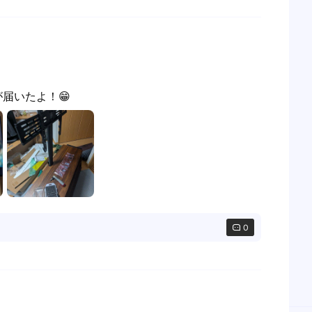
が届いたよ！😁
0