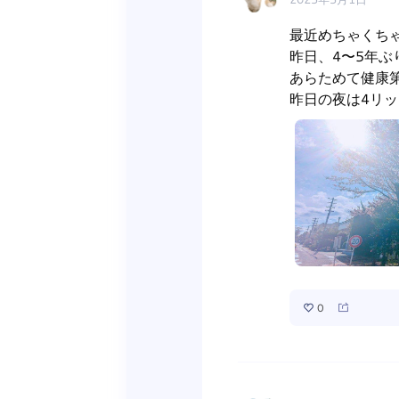
最近めちゃくちゃ
昨日、4〜5年ぶ
あらためて健康第
昨日の夜は4リッ
0