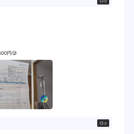
0
00円🥲
0