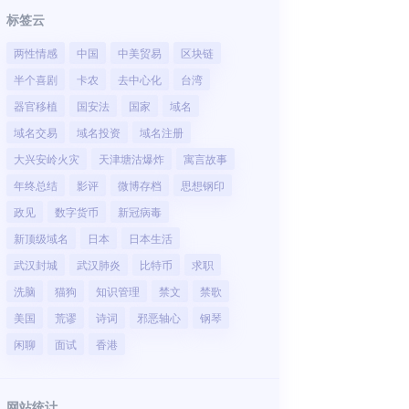
标签云
两性情感
中国
中美贸易
区块链
半个喜剧
卡农
去中心化
台湾
器官移植
国安法
国家
域名
域名交易
域名投资
域名注册
大兴安岭火灾
天津塘沽爆炸
寓言故事
年终总结
影评
微博存档
思想钢印
政见
数字货币
新冠病毒
新顶级域名
日本
日本生活
武汉封城
武汉肺炎
比特币
求职
洗脑
猫狗
知识管理
禁文
禁歌
美国
荒谬
诗词
邪恶轴心
钢琴
闲聊
面试
香港
网站统计