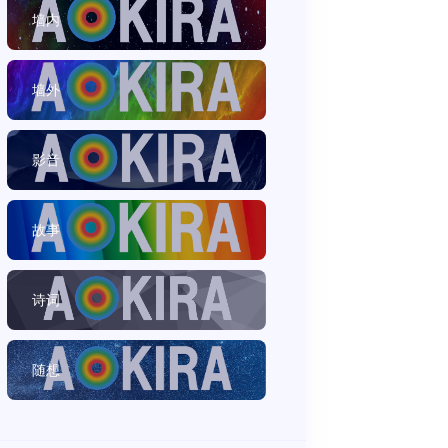
墙内
墙外
影音
故事
诗词
随想