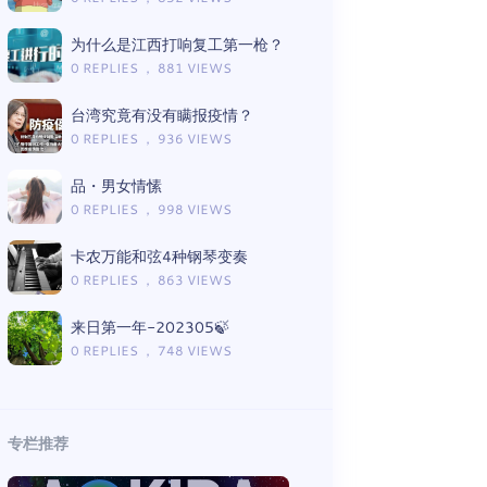
为什么是江西打响复工第一枪？
0 REPLIES ， 881 VIEWS
台湾究竟有没有瞒报疫情？
0 REPLIES ， 936 VIEWS
品・男女情愫
0 REPLIES ， 998 VIEWS
卡农万能和弦4种钢琴变奏
0 REPLIES ， 863 VIEWS
来日第一年-202305🍃
0 REPLIES ， 748 VIEWS
专栏推荐