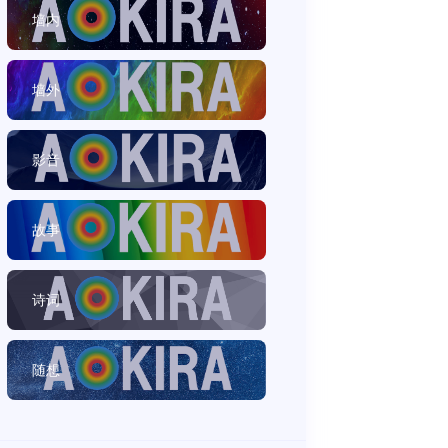
墙内
墙外
影音
故事
诗词
随想