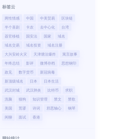
标签云
两性情感
中国
中美贸易
区块链
半个喜剧
卡农
去中心化
台湾
器官移植
国安法
国家
域名
域名交易
域名投资
域名注册
大兴安岭火灾
天津塘沽爆炸
寓言故事
年终总结
影评
微博存档
思想钢印
政见
数字货币
新冠病毒
新顶级域名
日本
日本生活
武汉封城
武汉肺炎
比特币
求职
洗脑
猫狗
知识管理
禁文
禁歌
美国
荒谬
诗词
邪恶轴心
钢琴
闲聊
面试
香港
网站统计