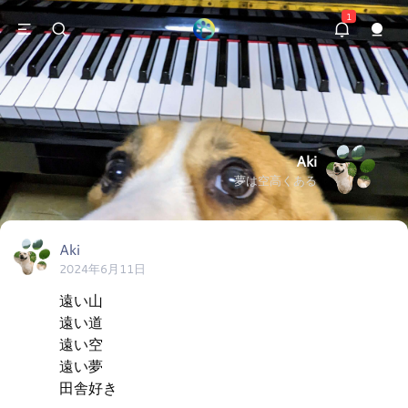
1
Aki
夢は空高くある
Aki
2024年6月11日
遠い山

遠い道

遠い空

遠い夢

田舎好き