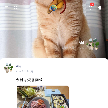
1
Aki
夢は空高くある
Aki
2024年10月8日
今日は焼き肉🥩