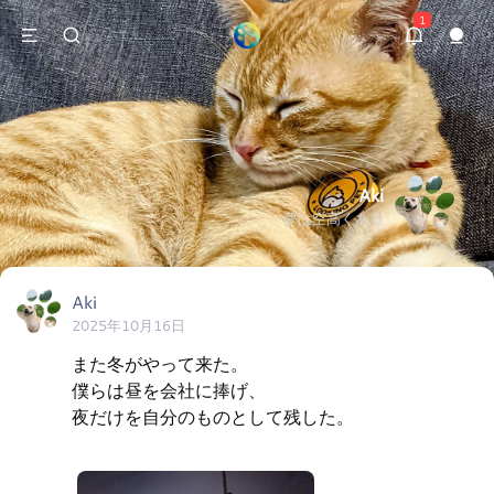
1
Aki
夢は空高くある
Aki
2025年10月16日
また冬がやって来た。

僕らは昼を会社に捧げ、

夜だけを自分のものとして残した。
