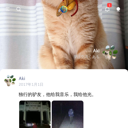
1
Aki
夢は空高くある
Aki
2017年1月1日
独行的驴友，他给我音乐，我给他光。