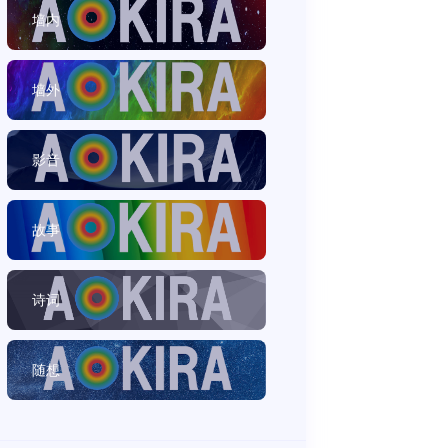
墙内
墙外
影音
故事
诗词
随想