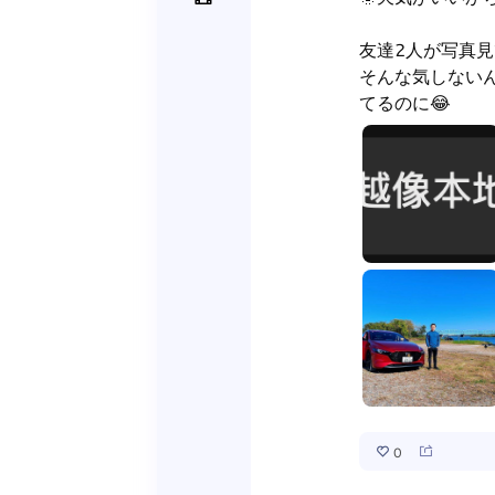
友達2人が写真
そんな気しない
てるのに😂
0