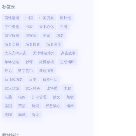
标签云
两性情感
中国
中美贸易
区块链
半个喜剧
卡农
去中心化
台湾
器官移植
国安法
国家
域名
域名交易
域名投资
域名注册
大兴安岭火灾
天津塘沽爆炸
寓言故事
年终总结
影评
微博存档
思想钢印
政见
数字货币
新冠病毒
新顶级域名
日本
日本生活
武汉封城
武汉肺炎
比特币
求职
洗脑
猫狗
知识管理
禁文
禁歌
美国
荒谬
诗词
邪恶轴心
钢琴
闲聊
面试
香港
网站统计