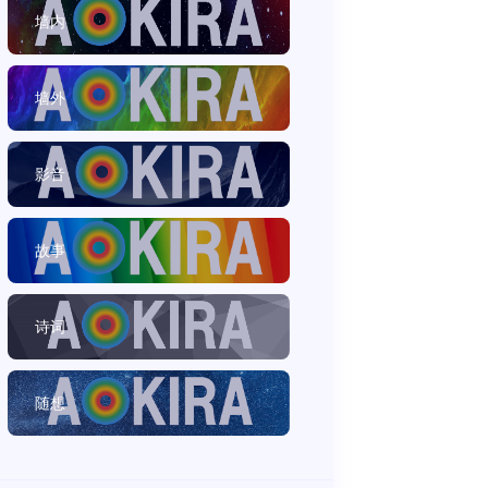
墙内
墙外
影音
故事
诗词
随想