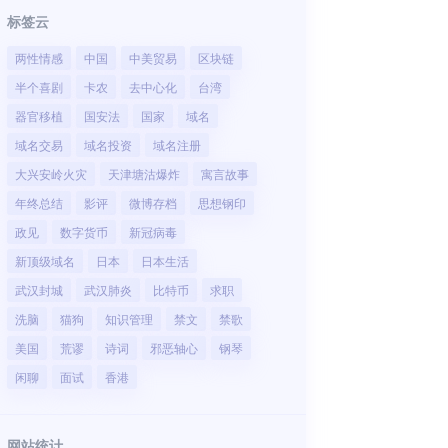
标签云
两性情感
中国
中美贸易
区块链
半个喜剧
卡农
去中心化
台湾
器官移植
国安法
国家
域名
域名交易
域名投资
域名注册
大兴安岭火灾
天津塘沽爆炸
寓言故事
年终总结
影评
微博存档
思想钢印
政见
数字货币
新冠病毒
新顶级域名
日本
日本生活
武汉封城
武汉肺炎
比特币
求职
洗脑
猫狗
知识管理
禁文
禁歌
美国
荒谬
诗词
邪恶轴心
钢琴
闲聊
面试
香港
网站统计